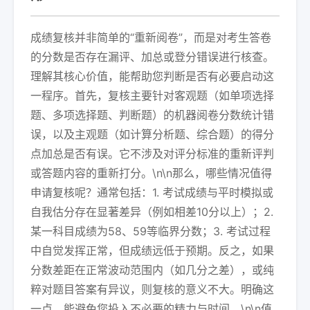
成绩复核并非简单的“重新阅卷”，而是对考生答卷
的分数是否存在漏评、加总或登分错误进行核查。
理解其核心价值，能帮助您判断是否有必要启动这
一程序。首先，复核主要针对客观题（如单项选择
题、多项选择题、判断题）的机器阅卷分数统计错
误，以及主观题（如计算分析题、综合题）的得分
点加总是否有误。它不涉及对评分标准的重新评判
或答题内容的重新打分。\n\n那么，哪些情况值得
申请复核呢？通常包括：1. 考试成绩与平时模拟或
自我估分存在显著差异（例如相差10分以上）；2.
某一科目成绩为58、59等临界分数；3. 考试过程
中自觉发挥正常，但成绩远低于预期。反之，如果
分数差距在正常波动范围内（如几分之差），或纯
粹对题目答案有异议，则复核的意义不大。明确这
一点，能避免您投入不必要的精力与时间。\n\n值