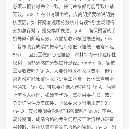
必须与报名时完全一致，任何差错都可能导致申请
无效。\n3. ：在申请理由栏，应简明扼要地说明复
核原因，如“怀疑客观题分数统计有误”或“主观题得
分加总存疑”，避免模糊表述。\n4. ：确保预留的手
机号码和邮箱有效，以便接收审核进展通知。\n5.
：复核改变成绩的概率相对较低（据统计通常不足
5%），因此需做好心理准备，将其视为一种程序性
权利，而非必然的分数提升途径。\n\n\n- Q：复核
需要收费吗？\n A：大部分地区不收取费用，但个
别省份可能象征性收取少量工本费，具体需查看本
地通知。\n- Q：可以委托他人代办吗？\n A：原则
上需本人办理，如确需代办，需提供委托书、双方
身份证原件及复印件，具体要求以当地规定为准。
\n- Q：复核期间会影响证书领取吗？\n A：不会。
复核期间，成绩合格的考生仍可按正常流程办理证
书领取，复核结果不影响已合格的资格。\n- Q：如