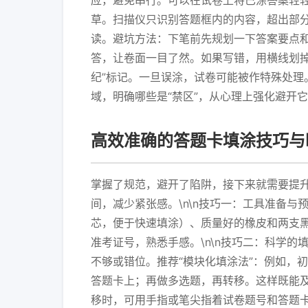
应，避免串行。可以在试卷上将已涂答案轻轻
草。扫描仪只识别答题框内的内容，超出部
读。避坑方法：下笔前先规划一下答案要点
答，让卷面一目了然。如果写错，用横线划掉即
纪”标记。一旦误涂，试卷可能被作特殊处理
域，明确哪些是“禁区”，从心理上强化避开
高效准确的答题卡填涂技巧与
掌握了规范，避开了陷阱，接下来就需要提
间，减少紧张感。\n\n技巧一：工具准备与
芯，便于快速填涂）、质量好的橡皮和两支
准考证号，熟悉手感。\n\n技巧二：科学
不够或错位。推荐“模块化填涂法”：例如，
答题卡上；再做多选题，再转移。这样既能
移时，可用手指或笔尖指着试卷题号和答题卡