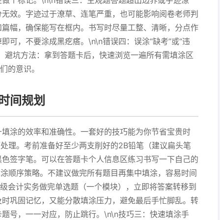
做个标记。\n\n错误三：主观题答题超出边界或字迹潦
分无效。字迹过于潦草、连笔严重，也可能影响阅卷老师判
和篇幅，确保能写在框内。书写时尽量工整、清晰，分点作
可，不要涂成黑疙瘩。\n\n错误四：误涂“缺考”或“违
。避坑方法：拿到答题卡后，快速浏览一遍所有需填涂区
它们的意识。
时间规划
升填涂的效率和准确性。一套好的技巧能为你节省宝贵时
预处理。考前准备好至少两支削好的2B铅笔（建议扁头笔
黑色签字笔。可以在答题卡个人信息区练习书写一下自己的
的填涂顺序策略。不建议做完所有题目再集中填涂，容易时间
初级会计实务做完单选题（一个模块），立即将答案转移到
及时巩固记忆，又能分散填涂压力，避免最后手忙脚乱。转
题号，一一对应，防止跳行。\n\n技巧三：快速填涂手