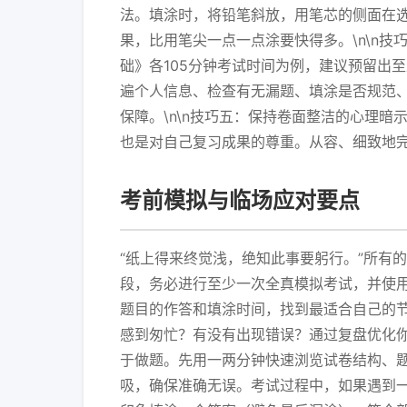
法。填涂时，将铅笔斜放，用笔芯的侧面在
果，比用笔尖一点一点涂要快得多。\n\n
础》各105分钟考试时间为例，建议预留出至
遍个人信息、检查有无漏题、填涂是否规范
保障。\n\n技巧五：保持卷面整洁的心理
也是对自己复习成果的尊重。从容、细致地
考前模拟与临场应对要点
“纸上得来终觉浅，绝知此事要躬行。”所有的
段，务必进行至少一次全真模拟考试，并使
题目的作答和填涂时间，找到最适合自己的
感到匆忙？有没有出现错误？通过复盘优化你
于做题。先用一两分钟快速浏览试卷结构、
吸，确保准确无误。考试过程中，如果遇到