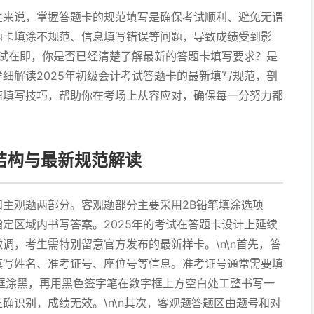
生来说，掌握答题卡的规范填写是确保考试顺利、避免无谓
题卡填涂不规范、信息填写错误等问题，导致成绩受到影
考试在即，你是否已经清楚了解最新的答题卡填写要求？是
细解读2025年初级会计考试答题卡的最新填写规范，剖
速填写技巧，帮助你在考场上从容应对，确保每一分努力都
结构与最新规范解读
主观题两部分。客观题部分主要采用2B铅笔填涂选项
定区域内书写答案。2025年的考试在答题卡设计上延续
调，考生需特别留意官方发布的最新样卡。\n\n首先，答
填写姓名、准考证号、座位号等信息。准考证号通常需要填
框涂黑，再用黑色签字笔在数字框上方空白处工整书写一
确识别，成绩无效。\n\n其次，客观题答题区由题号和对