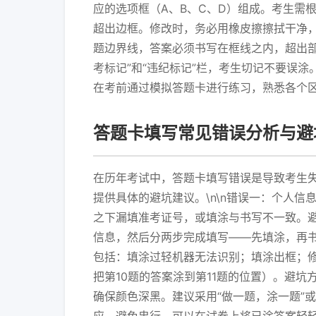
应的选项框（A、B、C、D）组成。考生需
超出边框。修改时，务必用橡皮擦擦拭干净
题边界线，答案必须书写在框线之内，超出部分
考标记”和“违纪标记”栏，考生切记不要误
在考前通过模拟答题卡进行练习，熟悉各个
答题卡填写常见错误分析与避
在历年考试中，答题卡填写错误是导致考生
提供具体的避坑建议。\n\n错误一：个人
之下漏填准考证号，或填涂与书写不一致。
信息，然后分两步完成填写——先填涂，再书
包括：填涂过轻机器无法识别；填涂出框；
把第10题的答案涂到第11题的位置）。避坑
确保颜色深黑。建议采用“做一题，涂一题”