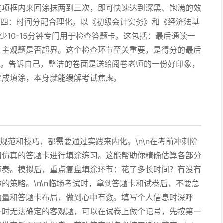
选项框内来回涂抹两到三次，即可快速达到深黑、饱满的效
技巧四：时间分配合理化。以《初级会计实务》和《经济法基
少10-15分钟专门用于检查答题卡。这包括：最后通读一
、主观题是否超界。这个检查环节至关重要，是得分的最后
暗示。告诉自己，整洁的卷面是送给阅卷老师的一份好印象，
完成填涂，本身就能缓解考试焦虑。
规范和技巧，都需要通过实践来内化。\n\n在考前冲刺阶
用仿真的答题卡进行填涂练习。这能帮助你精确估算各部分
节奏。模拟后，重点复盘填涂环节：花了多长时间？有没有
的策略。\n\n临场考试时，拿到答题卡和试卷后，不要急
题量和答题卡布局，做到心中有数。填写个人信息时深呼
一时无法确定的客观题，可以在试卷上做个记号，先按第一