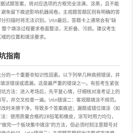
根据试题答案，将对应选项的方框完全涂满、涂黑，且不能
，避免留下痕迹影响机器阅卷。主观题答题区则有明确的答
扫描时将无法识别。\n\n最后，答题卡上通常会有“缺
涂。整个填涂过程要求卷面整洁，无折叠、污损。建议考生
区域的位置和填涂要求。
坑指南
失分的一个重要非知识性因素。以下列举几种高频错误，并
信息填涂错误或遗漏。这是最严重的错误之一。有些考生紧张
避坑方法：进入考场后，先平复心情，仔细核对准考证上的
写，并交叉检查一遍。\n\n错误二：客观题填涂不规范。
修改时未擦干净，导致多个答案痕迹；漏题或错位填涂（如
方法：使用质量合格的2B铅笔和橡皮，涂写时用力均匀，
或“做完一个板块集中填涂”的方法，但必须时刻注意题号对